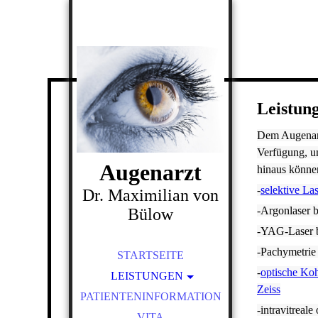
Leistun
Dem Augenarz
Verfügung, u
Augenarzt
hinaus könne
-
selektive La
Dr. Maximilian von
-Argonlaser 
Bülow
-YAG-Laser b
-Pachymetrie
STARTSEITE
-
optische Ko
LEISTUNGEN
Zeiss
PATIENTENINFORMATION
VORSORGE
-intravitrea
KINDERBEHANDLUNG/SE
VITA