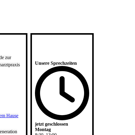
de zur
Unsere Sprechzeiten
arztpraxis
dem Hause
jetzt geschlossen
Montag
eneration
8
:
30
–
13
:
00