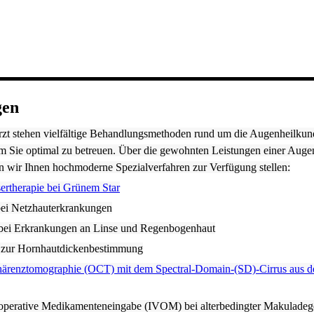
gen
t stehen vielfältige Behandlungsmethoden rund um die Augenheilkun
m Sie optimal zu betreuen. Über die gewohnten Leistungen einer Augen
n wir Ihnen hochmoderne Spezialverfahren zur Verfügung stellen:
sertherapie bei Grünem Star
bei Netzhauterkrankungen
ei Erkrankungen an Linse und Regenbogenhaut
 zur Hornhautdickenbestimmung
härenztomographie (OCT) mit dem Spectral-Domain-(SD)-Cirrus aus 
le operative Medikamenteneingabe (IVOM) bei alterbedingter Makuladeg